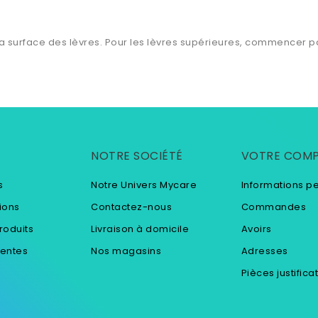
a surface des lèvres. Pour les lèvres supérieures, commencer par l
NOTRE SOCIÉTÉ
VOTRE COM
s
Notre Univers Mycare
Informations p
ions
Contactez-nous
Commandes
roduits
Livraison à domicile
Avoirs
ventes
Nos magasins
Adresses
Pièces justifica