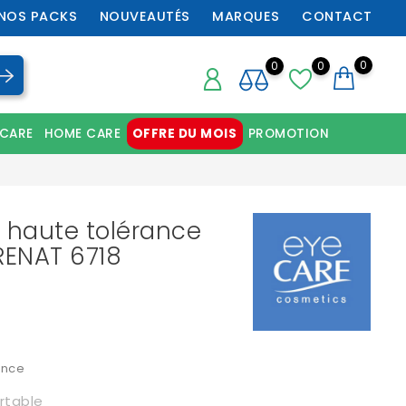
NOS PACKS
NOUVEAUTÉS
MARQUES
CONTACT
0
0
0
 CARE
HOME CARE
OFFRE DU MOIS
PROMOTION
Chaussures orthopédiques professionnelles
s haute tolérance
RENAT 6718
ance
rtable