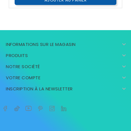
AJOUTER AU PANIER

INFORMATIONS SUR LE MAGASIN

PRODUITS

NOTRE SOCIÉTÉ

VOTRE COMPTE

INSCRIPTION À LA NEWSLETTER