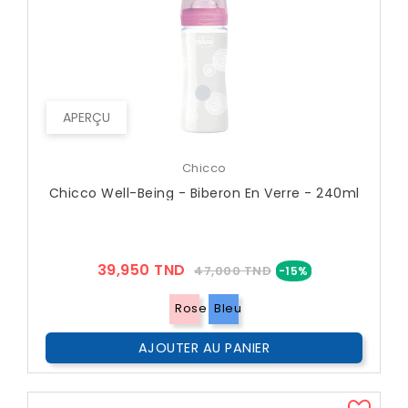
APERÇU
Chicco
Chicco Well-Being - Biberon En Verre - 240ml
Prix
Prix
39,950 TND
47,000 TND
-15%
??
Public
Rose
Bleu
AJOUTER AU PANIER