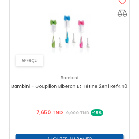
APERÇU
Bambini
Bambini - Goupillon Biberon Et Tétine 2en1 Ref440
Prix
Prix
7,650 TND
9,000 TND
-15%
??
Public