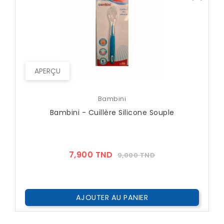
APERÇU
Bambini
Bambini - Cuillère Silicone Souple
Prix
Prix
7,900 TND
9,000 TND
??
Public
AJOUTER AU PANIER