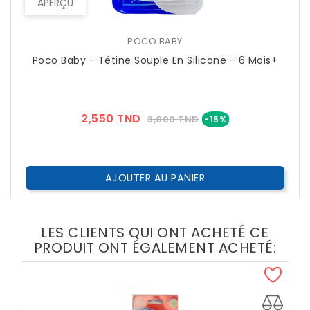
APERÇU
POCO BABY
Poco Baby - Tétine Souple En Silicone - 6 Mois+
Prix
Prix
2,550 TND
3,000 TND
-15%
??
Public
AJOUTER AU PANIER
LES CLIENTS QUI ONT ACHETÉ CE
PRODUIT ONT ÉGALEMENT ACHETÉ: