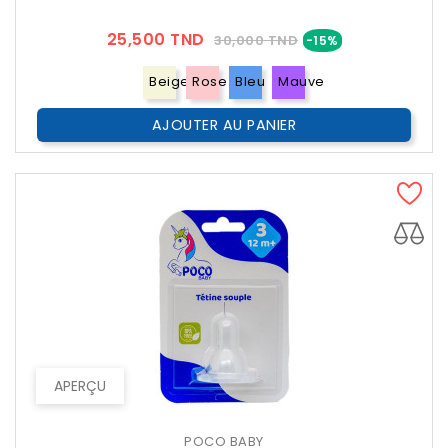
Prix
Prix
25,500 TND
30,000 TND
-15%
??
Public
Beige
Rose
Bleu
Mauve
AJOUTER AU PANIER
APERÇU
POCO BABY