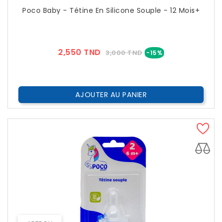
Poco Baby - Tétine En Silicone Souple - 12 Mois+
Prix
Prix
2,550 TND
3,000 TND
-15%
??
Public
AJOUTER AU PANIER