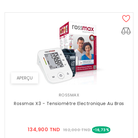
APERÇU
ROSSMAX
Rossmax X3 - Tensiomètre Electronique Au Bras
Prix
Prix
134,900 TND
162,000 TND
-16,73%
??