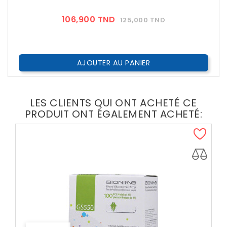
Prix
Prix
106,900 TND
125,000 TND
??
Public
AJOUTER AU PANIER
LES CLIENTS QUI ONT ACHETÉ CE
PRODUIT ONT ÉGALEMENT ACHETÉ: