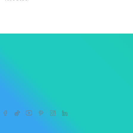




