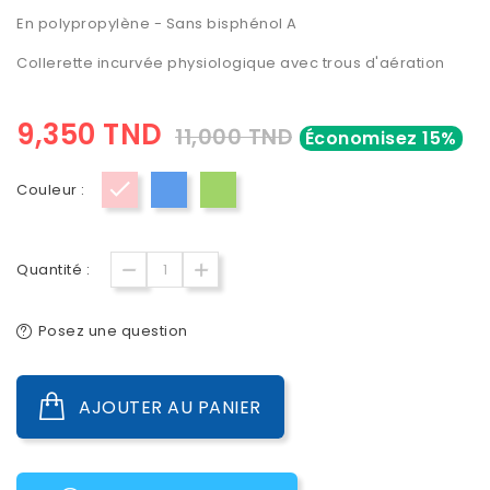
En polypropylène - Sans bisphénol A
Collerette incurvée physiologique avec trous d'aération
9,350 TND
11,000 TND
Économisez 15%
Couleur :
Rose
Bleu
Vert
Quantité :
Posez une question
AJOUTER AU PANIER