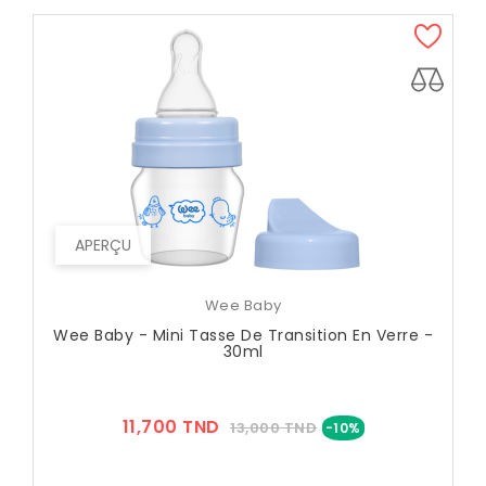
APERÇU
Wee Baby
Wee Baby - Mini Tasse De Transition En Verre -
30ml
Prix
Prix
11,700 TND
13,000 TND
-10%
??
Public