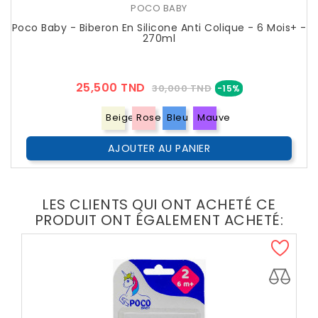
POCO BABY
Poco Baby - Biberon En Silicone Anti Colique - 6 Mois+ -
270ml
Prix
Prix
25,500 TND
30,000 TND
-15%
??
Public
Beige
Rose
Bleu
Mauve
AJOUTER AU PANIER
LES CLIENTS QUI ONT ACHETÉ CE
PRODUIT ONT ÉGALEMENT ACHETÉ: