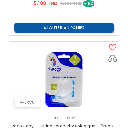
Prix
Prix
5,100 TND
6,000 TND
-15%
??
Public
AJOUTER AU PANIER
APERÇU
POCO BABY
Poco Baby - Tétine Large Physiologique - 0mois+