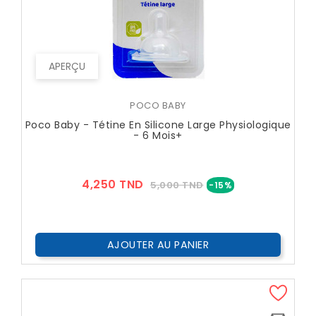
APERÇU
POCO BABY
Poco Baby - Tétine En Silicone Large Physiologique
- 6 Mois+
Prix
Prix
4,250 TND
5,000 TND
-15%
??
Public
AJOUTER AU PANIER