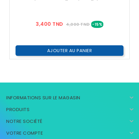
Prix
Prix
3,400 TND
4,000 TND
-15%
??
Public
AJOUTER AU PANIER

INFORMATIONS SUR LE MAGASIN

PRODUITS

NOTRE SOCIÉTÉ

VOTRE COMPTE