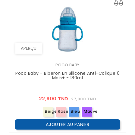
APERÇU
POCO BABY
Poco Baby - Biberon En Silicone Anti-Colique 0
Mois+ - 180ml
Prix
Prix
22,900 TND
27,000 TND
??
Public
Beige
Rose
Bleu
Mauve
AJOUTER AU PANIER