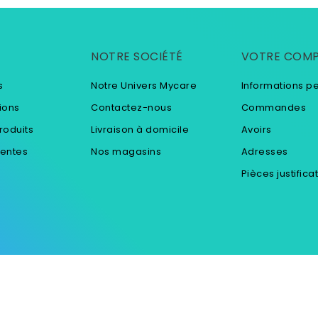
NOTRE SOCIÉTÉ
VOTRE COM
s
Notre Univers Mycare
Informations p
ions
Contactez-nous
Commandes
roduits
Livraison à domicile
Avoirs
ventes
Nos magasins
Adresses
Pièces justifica