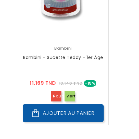
Bambini
Bambini - Sucette Teddy - 1er Âge
Prix
Prix
11,169 TND
13,140 TND
-15%
??
Public
Rouge
Vert
AJOUTER AU PANIER