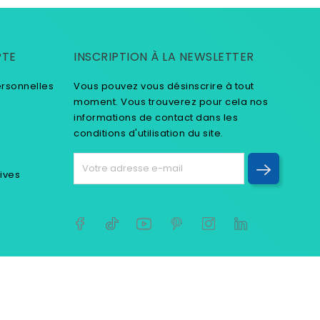
PTE
INSCRIPTION À LA NEWSLETTER
ersonnelles
Vous pouvez vous désinscrire à tout
moment. Vous trouverez pour cela nos
informations de contact dans les
conditions d'utilisation du site.
tives