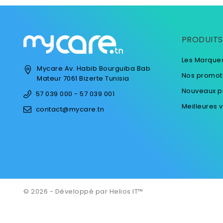
PRODUITS
Les Marque
Mycare
Av. Habib Bourguiba
Bab
Nos promot
Mateur
7061 Bizerte
Tunisia
Nouveaux p
57 039 000 - 57 039 001
Meilleures 
contact@mycare.tn
© 2026 - Développé par Helios IT™