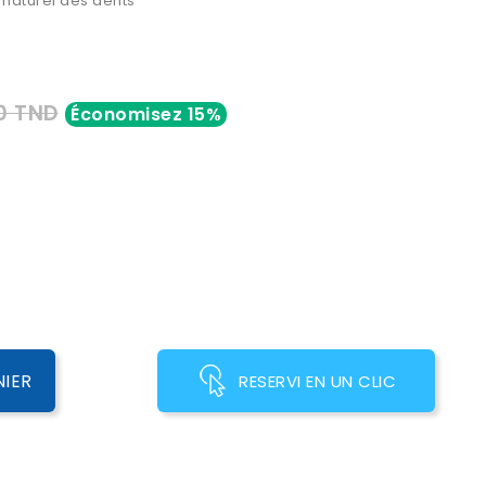
 naturel des dents
40 TND
Économisez 15%
NIER
RESERVI EN UN CLIC