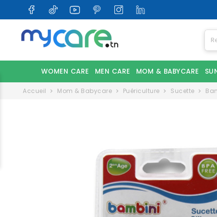
WOMEN CARE
MEN CARE
MOM & BABYCARE
SU
Accueil
Mom & Babycare
Puériculture
Sucette
Bam