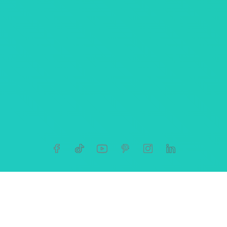
ersonnelles
tives