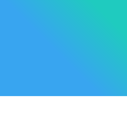
Les Marque
Mycare
Av. Habib Bourguiba
Bab
Nos promot
Mateur
7061 Bizerte
Tunisia
Nouveaux p
57 039 000 - 57 039 001
Meilleures 
contact@mycare.tn