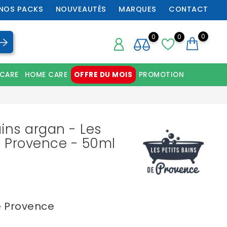
NOS PACKS
NOUVEAUTÉS
MARQUES
CONTACT
0
0
0
 CARE
HOME CARE
OFFRE DU MOIS
PROMOTION
Chaussures orthopédiques professionnelles
ns argan - Les
e Provence - 50ml
e Provence