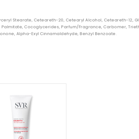
eryl Stearate, Ceteareth-20, Cetearyl Alcohol, Ceteareth-12, Gl
yl Palmitate, Cocoglycerides, Parfum/Fragrance, Carbomer, Triet
 Lonone, Alpha-Exyl Cinnamaldehyde, Benzyl Benzoate.