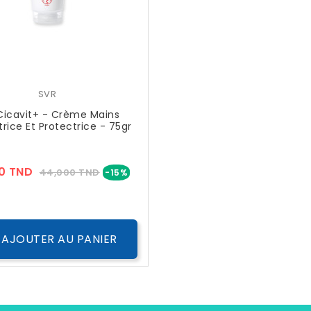
SVR
Cicavit+ - Crème Mains
rice Et Protectrice - 75gr
Prix
Prix
0 TND
44,000 TND
-15%
??
Public
AJOUTER AU PANIER