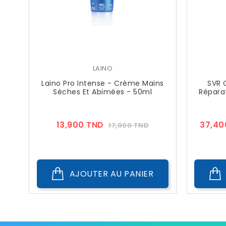
LAINO
Laino Pro Intense - Crème Mains
SVR 
Sèches Et Abimées - 50ml
Réparat
Prix
Prix
13,900 TND
37,40
17,000 TND
??
Public
AJOUTER AU PANIER