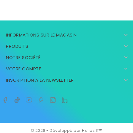

INFORMATIONS SUR LE MAGASIN

PRODUITS

NOTRE SOCIÉTÉ

VOTRE COMPTE

INSCRIPTION À LA NEWSLETTER
© 2026 - Développé par Helios IT™