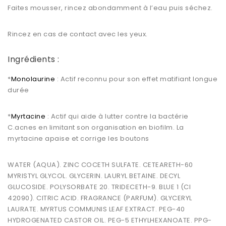
Faites mousser, rincez abondamment à l’eau puis séchez.
Rincez en cas de contact avec les yeux.
Ingrédients :
*
Monolaurine
:
Actif reconnu pour son effet matifiant longue
durée
*
Myrtacine
:
Actif qui aide à lutter contre la bactérie
C.acnes
en limitant son organisation en biofilm. La
myrtacine
apaise et corrige les boutons
WATER (AQUA). ZINC COCETH SULFATE. CETEARETH-60
MYRISTYL GLYCOL. GLYCERIN. LAURYL BETAINE. DECYL
GLUCOSIDE. POLYSORBATE 20. TRIDECETH-9. BLUE 1 (CI
42090). CITRIC ACID. FRAGRANCE (PARFUM). GLYCERYL
LAURATE. MYRTUS COMMUNIS LEAF EXTRACT. PEG-40
HYDROGENATED CASTOR OIL. PEG-5 ETHYLHEXANOATE. PPG-