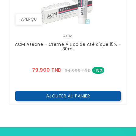
APERÇU
ACM
ACM Azéane - Crème À L'acide Azélaïque 15% -
30ml
Prix
Prix
79,900 TND
94,000 TND
-15%
??
Public
AJOUTER AU PANIER