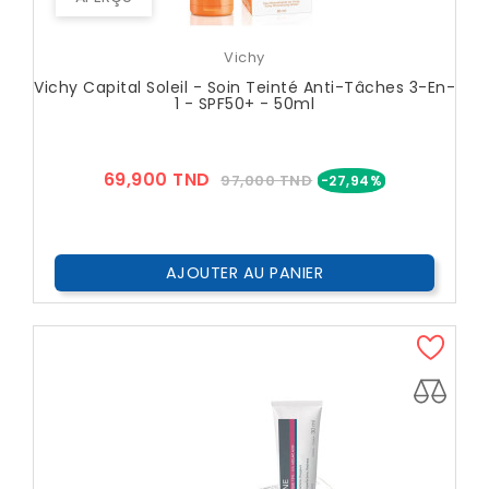
Vichy
Vichy Capital Soleil - Soin Teinté Anti-Tâches 3-En-
1 - SPF50+ - 50ml
Prix
Prix
69,900 TND
97,000 TND
-27,94%
??
Public
AJOUTER AU PANIER