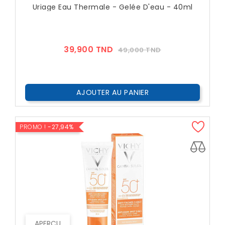
Uriage Eau Thermale - Gelée D'eau - 40ml
Prix
Prix
39,900 TND
49,000 TND
??
Public
AJOUTER AU PANIER
PROMO !
-27,94%
APERÇU