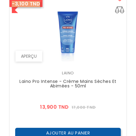
-3,100 TND
APERÇU
LAINO
Laino Pro Intense - Crème Mains Sèches Et
Abimées - 50ml
Prix
Prix
13,900 TND
17,000 TND
??
Public
AJOUTER AU PANIER