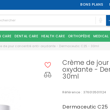
BONS PLANS
N CARE
DENTAL CARE
HEALTH CARE
ORTHOPÉDIE
MEDICAL
e de jour concentré anti-oxydante - Dermaceutic C25 - 30ml
Crème de jour
oxydante - De
30ml
Référence :
3760135011124
Dermaceutic C25