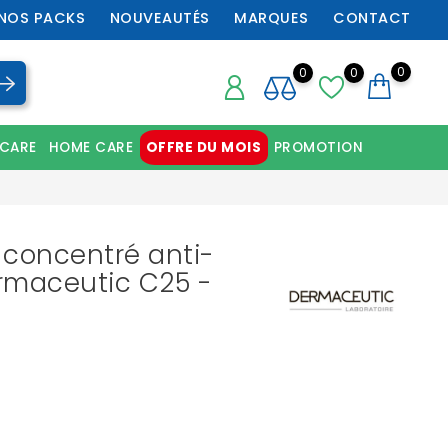
NOS PACKS
NOUVEAUTÉS
MARQUES
CONTACT
0
0
0
 CARE
HOME CARE
OFFRE DU MOIS
PROMOTION
Chaussures orthopédiques professionnelles
 concentré anti-
rmaceutic C25 -