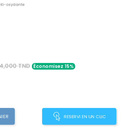
nti-oxydante
24,000 TND
Économisez 15%
NIER
RESERVI EN UN CLIC