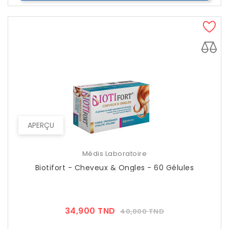
APERÇU
Médis Laboratoire
Biotifort - Cheveux & Ongles - 60 Gélules
Prix
Prix
34,900 TND
40,000 TND
??