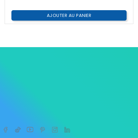
Public
AJOUTER AU PANIER




