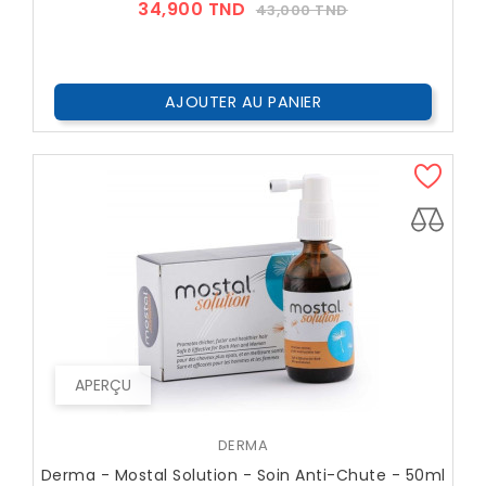
Prix
Prix
34,900 TND
43,000 TND
??
Public
AJOUTER AU PANIER
APERÇU
DERMA
Derma - Mostal Solution - Soin Anti-Chute - 50ml