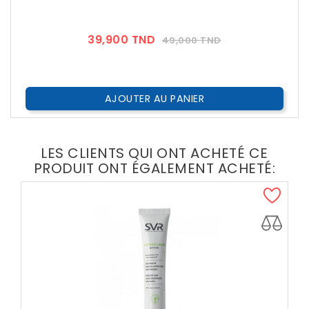
Prix
Prix
39,900 TND
49,000 TND
??
Public
AJOUTER AU PANIER
LES CLIENTS QUI ONT ACHETÉ CE
PRODUIT ONT ÉGALEMENT ACHETÉ: