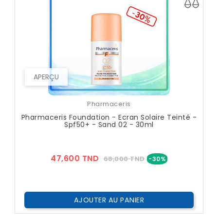
APERÇU
Pharmaceris
Pharmaceris Foundation - Ecran Solaire Teinté -
Spf50+ - Sand 02 - 30ml
Prix
Prix
47,600 TND
68,000 TND
-30%
??
Public
AJOUTER AU PANIER