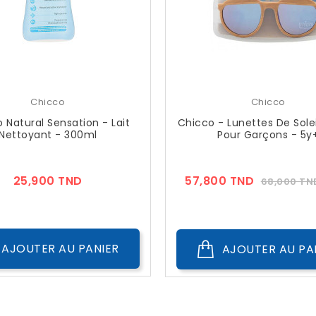
Chicco
Chicco
 Natural Sensation - Lait
Chicco - Lunettes De Solei
Nettoyant - 300ml
Pour Garçons - 5y
Prix
Prix
25,900 TND
57,800 TND
68,000 TN
??
Public
AJOUTER AU PANIER
AJOUTER AU PA