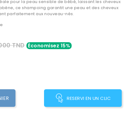
éale pour la peau sensible de bébé, laissant les cheveux
rabène, ce shampoing garantit une peau et des cheveux
vient parfaitement aux nouveau-nés.
re
000 TND
Économisez 15%
NIER
RESERVI EN UN CLIC