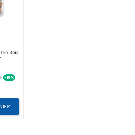
l En Bois
+
Prix
D
-15%
NIER