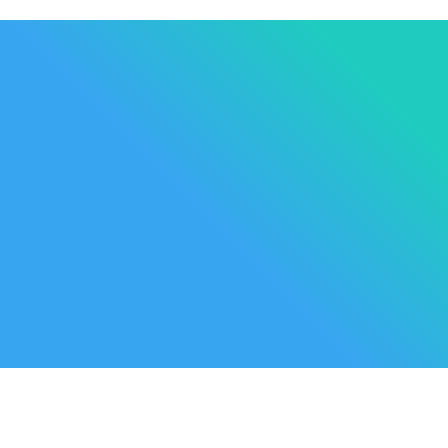
Les Marque
Mycare
Av. Habib Bourguiba
Bab
Nos promot
Mateur
7061 Bizerte
Tunisia
Nouveaux p
57 039 000 - 57 039 001
Meilleures 
contact@mycare.tn