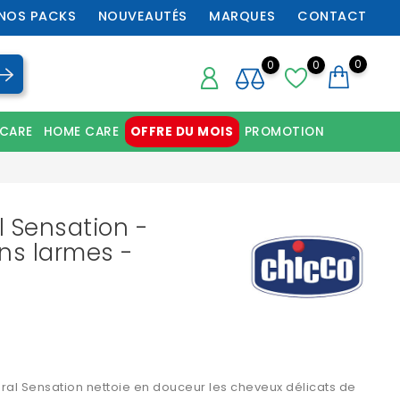
NOS PACKS
NOUVEAUTÉS
MARQUES
CONTACT
0
0
0
 CARE
HOME CARE
OFFRE DU MOIS
PROMOTION
Chaussures orthopédiques professionnelles
 Sensation -
ns larmes -
al Sensation nettoie en douceur les cheveux délicats de