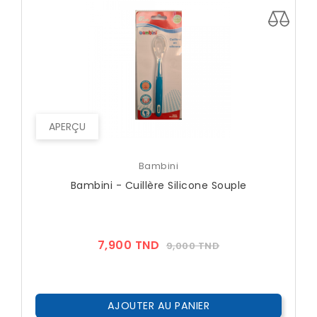
APERÇU
Bambini
Bambini - Cuillère Silicone Souple
Prix
Prix
7,900 TND
9,000 TND
??
Public
AJOUTER AU PANIER