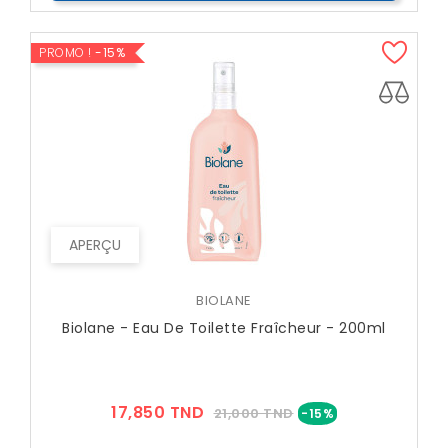
PROMO !
-15%
APERÇU
BIOLANE
Biolane - Eau De Toilette Fraîcheur - 200ml
Prix
Prix
17,850 TND
21,000 TND
-15%
??