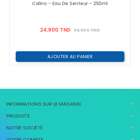
Calino - Eau De Senteur - 250ml
Prix
Prix
24,900 TND
30,000 TND
??
Public
AJOUTER AU PANIER

INFORMATIONS SUR LE MAGASIN

PRODUITS

NOTRE SOCIÉTÉ

VOTRE COMPTE