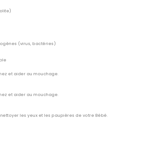
olite)
hogènes (virus, bactéries)
ble
 nez et aider au mouchage.
 nez et aider au mouchage.
ettoyer les yeux et les paupières de votre Bébé.