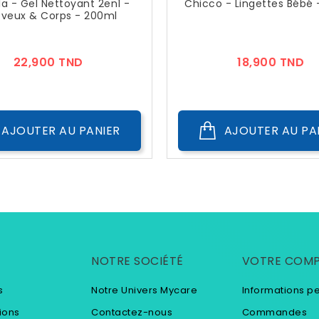
a - Gel Nettoyant 2en1 -
Chicco - Lingettes Bébé 
veux & Corps - 200ml
Prix
Pr
22,900 TND
18,900 TND
AJOUTER AU PANIER
AJOUTER AU PA
NOTRE SOCIÉTÉ
VOTRE COM
s
Notre Univers Mycare
Informations p
ions
Contactez-nous
Commandes