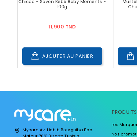
Chicco - Savon Bébé Baby Moments -
Mustel
100g
Che
Prix
11,900 TND
AJOUTER AU PANIER
PRODUITS
Les Marque
Mycare
Av. Habib Bourguiba
Bab
Nos promot
Mateur
7061 Bizerte
Tunisia