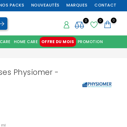
NOS PACKS
NOUVEAUTÉS
MARQUES
CONTACT
0
0
0
 CARE
HOME CARE
OFFRE DU MOIS
PROMOTION
Chaussures orthopédiques professionnelles
ses Physiomer -
 ml