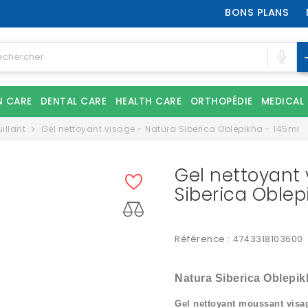
BONS PLANS
N CARE
DENTAL CARE
HEALTH CARE
ORTHOPÉDIE
MEDICAL
illant
Gel nettoyant visage - Natura Siberica Oblepikha - 145ml
Gel nettoyant 
Siberica Oblep
Référence :
4743318103600
Natura Siberica Oblepik
Gel nettoyant moussant visa