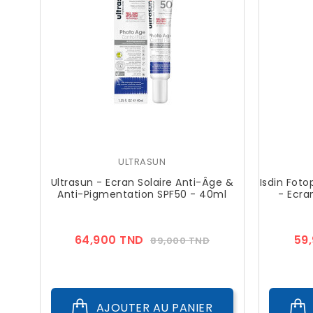
ULTRASUN
Ultrasun - Ecran Solaire Anti-Âge &
Isdin Foto
Anti-Pigmentation SPF50 - 40ml
- Ecra
Prix
Prix
64,900 TND
59
89,000 TND
??
Public
AJOUTER AU PANIER