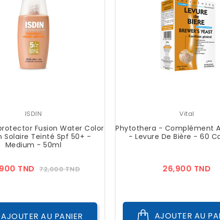
ISDIN
Vital
protector Fusion Water Color
Phytothera - Complément A
n Solaire Teinté Spf 50+ -
- Levure De Bière - 60 C
Medium - 50ml
Prix
Prix
Pr
,900 TND
26,900 TND
72,000 TND
??
Public
AJOUTER AU PA
AJOUTER AU PANIER