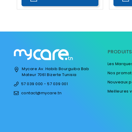
PRODUITS
Les Marque
Mycare
Av. Habib Bourguiba
Bab
Nos promot
Mateur
7061 Bizerte
Tunisia
Nouveaux p
57 039 000 - 57 039 001
Meilleures 
contact@mycare.tn