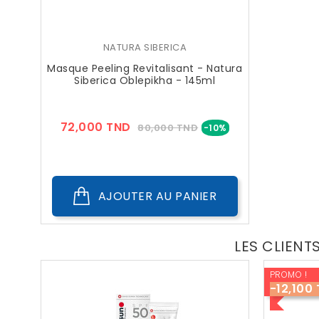
NATURA SIBERICA
Masque Peeling Revitalisant - Natura
Siberica Oblepikha - 145ml
Prix
Prix
72,000 TND
80,000 TND
-10%
??
Public
AJOUTER AU PANIER
LES CLIENT
PROMO !
-12,100