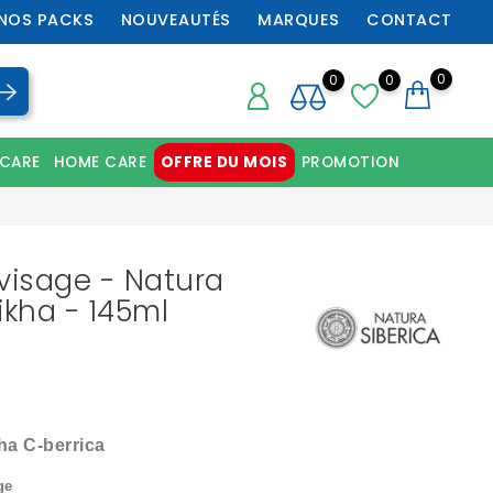
NOS PACKS
NOUVEAUTÉS
MARQUES
CONTACT
0
0
0
 CARE
HOME CARE
OFFRE DU MOIS
PROMOTION
Chaussures orthopédiques professionnelles
visage - Natura
ikha - 145ml
ha C-berrica
ge