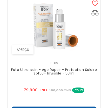
APERÇU
ISDIN
Foto Ultra Isdin - Age Repair - Protection Solaire
Spf50+ Invisible - 50ml
Prix
Prix
79,900 TND
100,000 TND
-20,1%
??
Public