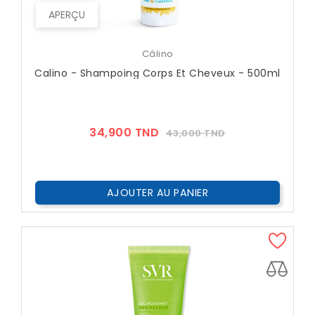
APERÇU
Câlino
Calino - Shampoing Corps Et Cheveux - 500ml
Prix
Prix
34,900 TND
43,000 TND
??
Public
AJOUTER AU PANIER