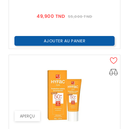
Prix
Prix
49,900 TND
55,000 TND
??
Public
AJOUTER AU PANIER
APERÇU