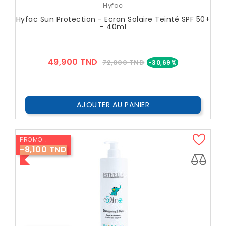
Hyfac
Hyfac Sun Protection - Ecran Solaire Teinté SPF 50+
- 40ml
Prix
Prix
49,900 TND
72,000 TND
-30,69%
??
Public
AJOUTER AU PANIER
PROMO !
-8,100 TND