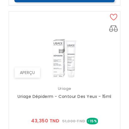
APERÇU
Uriage
Uriage Dépiderm - Contour Des Yeux - 15ml
Prix
Prix
43,350 TND
51,000 TND
-15%
??