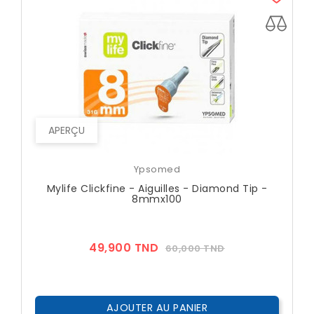
APERÇU
Ypsomed
Mylife Clickfine - Aiguilles - Diamond Tip -
8mmx100
Prix
Prix
49,900 TND
60,000 TND
??
Public
AJOUTER AU PANIER