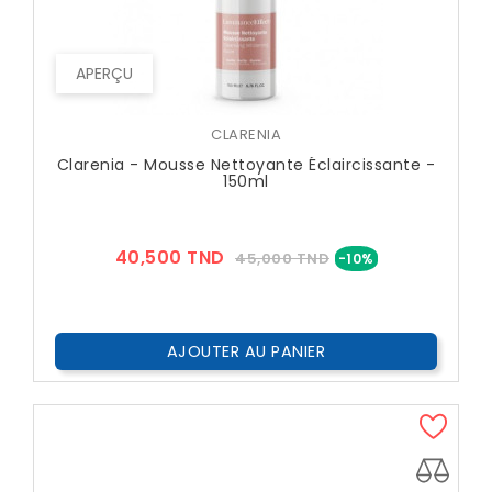
APERÇU
CLARENIA
Clarenia - Mousse Nettoyante Éclaircissante -
150ml
Prix
Prix
40,500 TND
45,000 TND
-10%
??
Public
AJOUTER AU PANIER