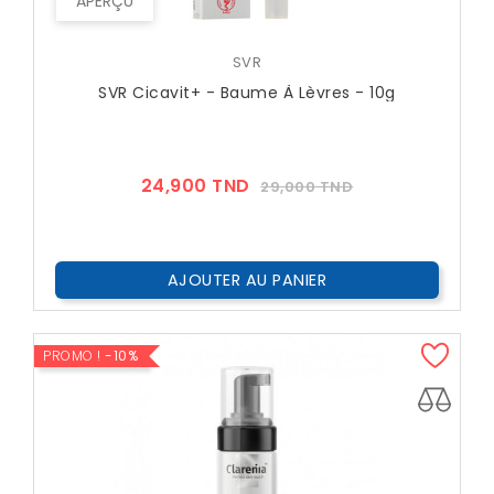
APERÇU
SVR
SVR Cicavit+ - Baume À Lèvres - 10g
Prix
Prix
24,900 TND
29,000 TND
??
Public
AJOUTER AU PANIER
PROMO !
-10%