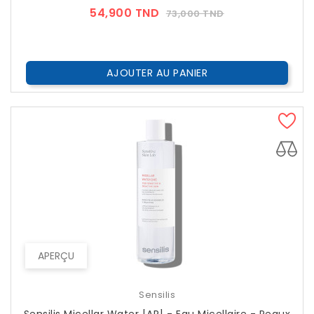
Prix
Prix
54,900 TND
73,000 TND
??
Public
AJOUTER AU PANIER
APERÇU
Sensilis