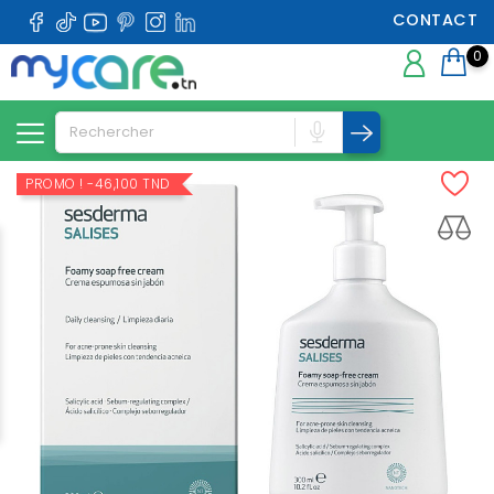
CONTACT
0
PROMO !
-46,100 TND