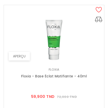
APERÇU
FLOXIA
Floxia - Base Éclat Matifiante - 40ml
Prix
Prix
59,900 TND
72,000 TND
??
Public