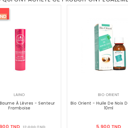
TND
LAINO
BIO ORIENT
 Baume À Lèvres - Senteur
Bio Orient - Huile De Noix 
Framboise
10ml
Prix
Prix
Pri
,900 TND
5,900 TND
17,000 TND