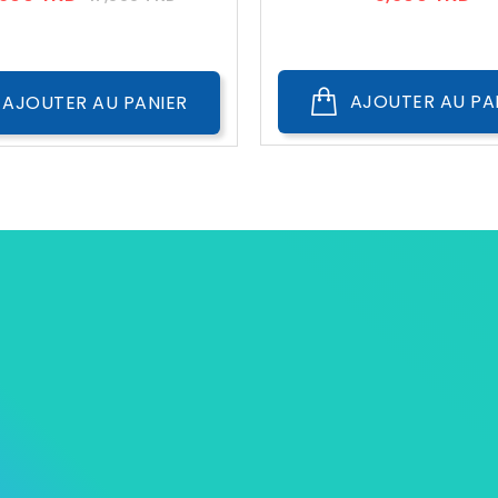
??
Public
AJOUTER AU PA
AJOUTER AU PANIER
s
Notre Univers Mycare
Informations p
ions
Contactez-nous
Commandes
roduits
Livraison à domicile
Avoirs
ventes
Nos magasins
Adresses
Pièces justifica