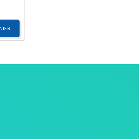
NIER
ersonnelles
tives