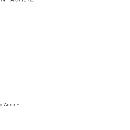
De Coco -
x