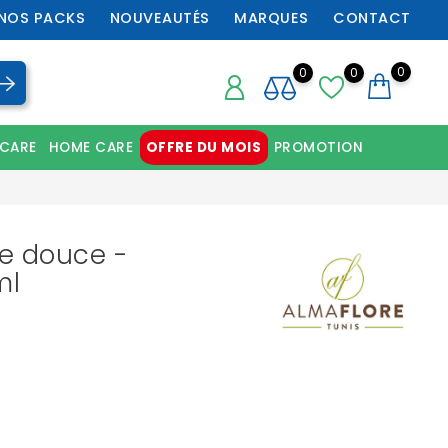
NOS PACKS
NOUVEAUTÉS
MARQUES
CONTACT
0
0
0
 CARE
HOME CARE
OFFRE DU MOIS
PROMOTION
Chaussures orthopédiques professionnelles
e douce -
ml