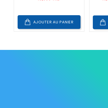
AJOUTER AU PANIER
Les Marque
Mycare
Av. Habib Bourguiba
Bab
Nos promot
Mateur
7061 Bizerte
Tunisia
Nouveaux p
57 039 000 - 57 039 001
Meilleures 
contact@mycare.tn