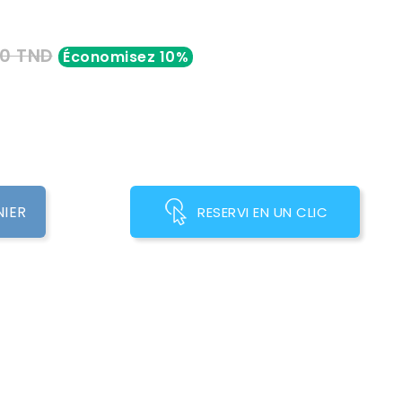
0 TND
Économisez 10%
NIER
RESERVI EN UN CLIC