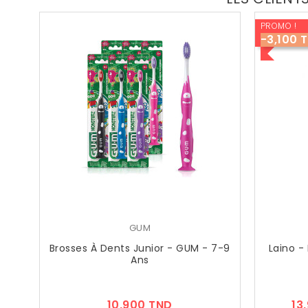
PROMO !
-3,100 
GUM
Brosses À Dents Junior - GUM - 7-9
Laino -
Ans
Prix
10,900 TND
13