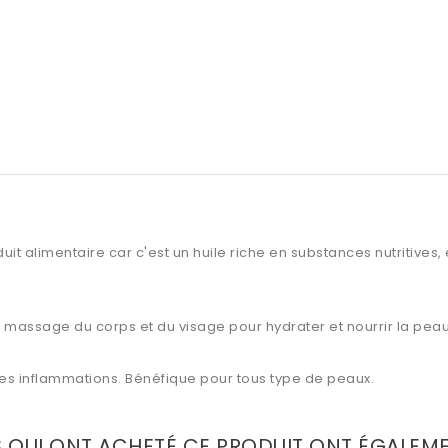
it alimentaire car c'est un huile riche en substances nutritives, 
le massage du corps et du visage pour hydrater et nourrir la peau
 les inflammations. Bénéfique pour tous type de peaux.
S QUI ONT ACHETÉ CE PRODUIT ONT ÉGALEM