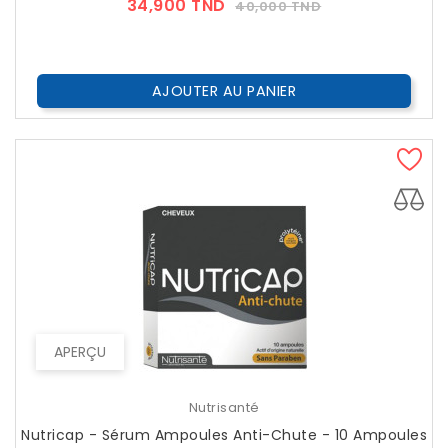
Prix
Prix
34,900 TND
40,000 TND
??
Public
AJOUTER AU PANIER
APERÇU
Nutrisanté
Nutricap - Sérum Ampoules Anti-Chute - 10 Ampoules