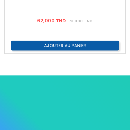
Prix
Prix
62,000 TND
73,000 TND
??
Public
AJOUTER AU PANIER



