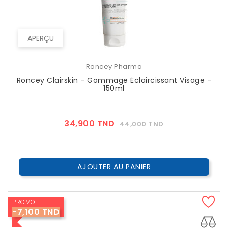
APERÇU
Roncey Pharma
Roncey Clairskin - Gommage Éclaircissant Visage -
150ml
Prix
Prix
34,900 TND
44,000 TND
??
Public
AJOUTER AU PANIER
PROMO !
-7,100 TND