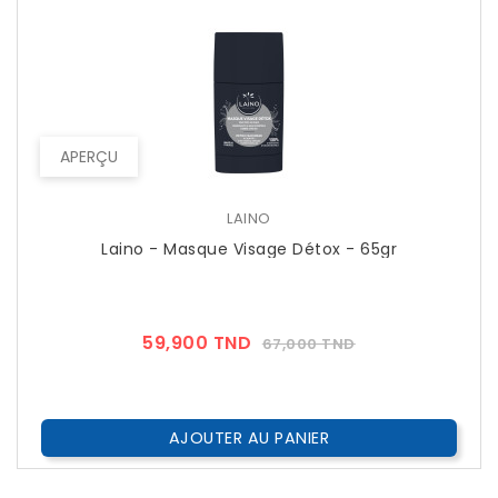
APERÇU
LAINO
Laino - Masque Visage Détox - 65gr
Prix
Prix
59,900 TND
67,000 TND
??
Public
AJOUTER AU PANIER