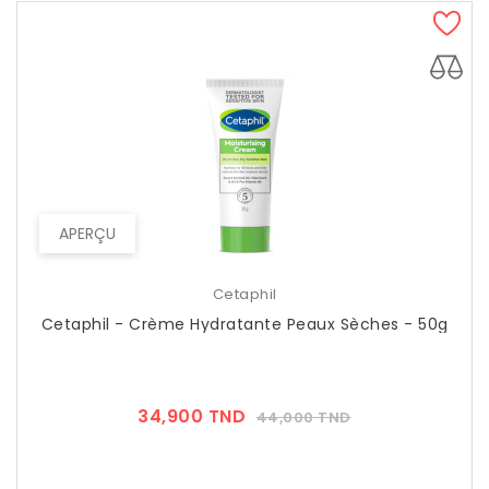
APERÇU
Cetaphil
Cetaphil - Crème Hydratante Peaux Sèches - 50g
Prix
Prix
34,900 TND
44,000 TND
??
Public