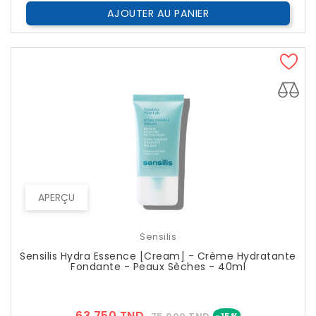
AJOUTER AU PANIER
APERÇU
Sensilis
Sensilis Hydra Essence [Cream] - Crème Hydratante
Fondante - Peaux Sèches - 40ml
Prix
Prix
63,750 TND