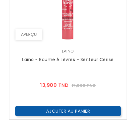
APERÇU
LAINO
Laino - Baume À Lèvres - Senteur Cerise
Prix
Prix
13,900 TND
17,000 TND
??
Public
AJOUTER AU PANIER