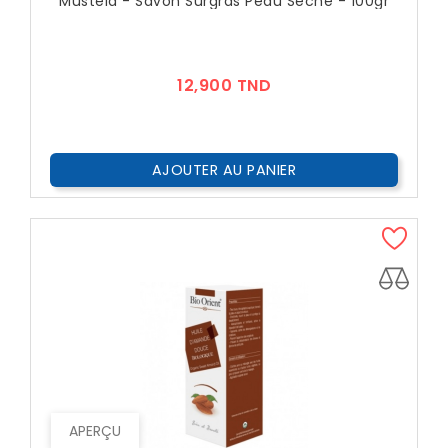
Mustela - Savon Surgras Peau Sèche - 100gr
Prix
12,900 TND
AJOUTER AU PANIER
APERÇU