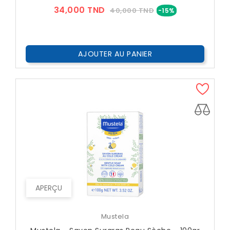
Prix
Prix
34,000 TND
40,000 TND
-15%
??
Public
AJOUTER AU PANIER
APERÇU
Mustela