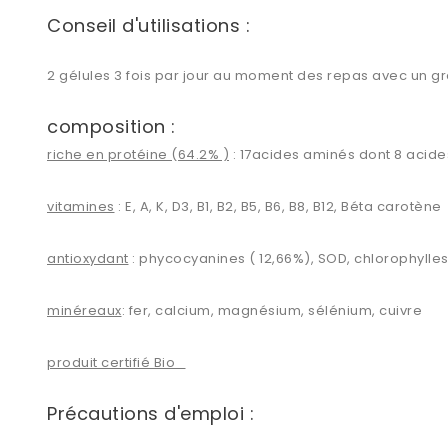
Conseil d'utilisations :
2 gélules 3 fois par jour au moment des repas avec un g
composition :
riche en protéine (64.2% )
: 17acides aminés dont 8 acid
vitamines
: E, A, K, D3, B1, B2, B5, B6, B8, B12, Béta carotène
antioxydant
: phycocyanines ( 12,66%), SOD, chlorophylle
minéreaux
: fer, calcium, magnésium, sélénium, cuivre
produit certifié Bio
Précautions d'emploi :