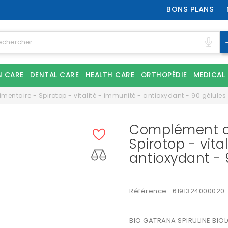
BONS PLANS
N CARE
DENTAL CARE
HEALTH CARE
ORTHOPÉDIE
MEDICAL
entaire - Spirotop - vitalité - immunité - antioxydant - 90 gélules
Complément al
Spirotop - vita
antioxydant - 
Référence :
6191324000020
BIO GATRANA SPIRULINE BIO