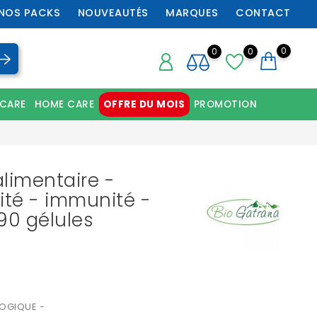
NOS PACKS
NOUVEAUTÉS
MARQUES
CONTACT
0
0
0
 CARE
HOME CARE
OFFRE DU MOIS
PROMOTION
Chaussures orthopédiques professionnelles
imentaire -
lité - immunité -
90 gélules
LOGIQUE -