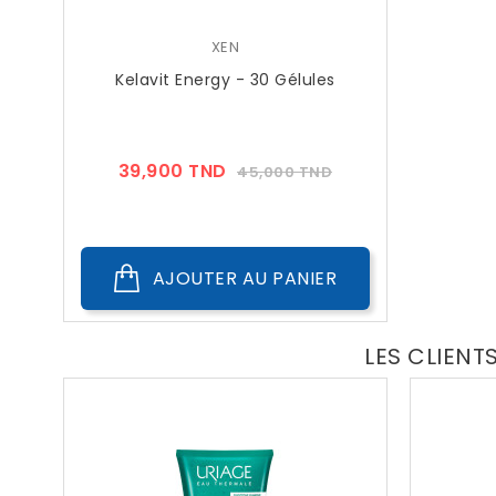
XEN
Kelavit Energy - 30 Gélules
Prix
Prix
39,900 TND
45,000 TND
??
Public
AJOUTER AU PANIER
LES CLIENT