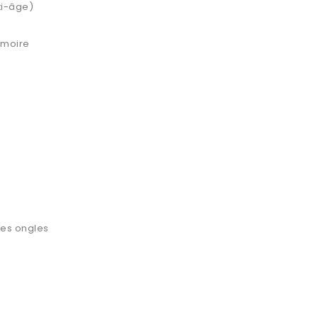
nti-âge)
mémoire
e
 des ongles