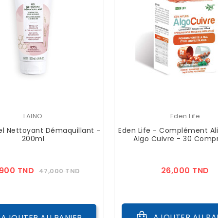
LAINO
Eden Life
el Nettoyant Démaquillant -
Eden Life - Complément Al
200ml
Algo Cuivre - 30 Comp
Prix
Prix
Pr
,900 TND
26,000 TND
47,000 TND
??
Public
AJOUTER AU PA
AJOUTER AU PANIER