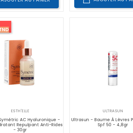
 TND
ESTH'ELLE
ULTRASUN
e Symétric AC Hyaluronique -
Ultrasun - Baume À Lèvres 
ratant Repulpant Anti-Rides
Spf 50 - 4,8gr
- 30gr