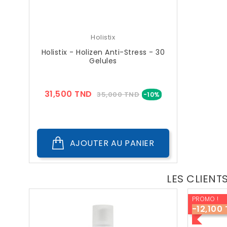
Holistix
Holistix - Holizen Anti-Stress - 30
Gelules
Prix
Prix
31,500 TND
35,000 TND
-10%
??
Public
AJOUTER AU PANIER
LES CLIENT
PROMO !
-12,100