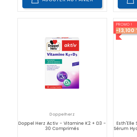
PROMO !
-13,100
Doppelherz
Doppel Herz Activ - Vitamine K2 + D3 -
Esth'Ell
30 Comprimés
Sérum Hyd