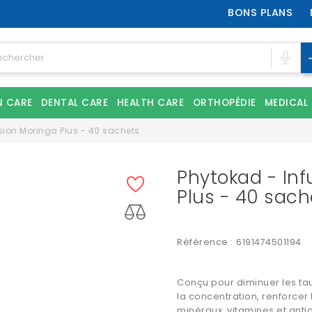
BONS PLANS
N CARE
DENTAL CARE
HEALTH CARE
ORTHOPÉDIE
MEDICAL
sion Moringa Plus - 40 sachets
Phytokad - Inf
Plus - 40 sach
Référence :
6191474501194
Conçu pour diminuer les taux
la concentration, renforcer 
minéraux, vitamines et anti