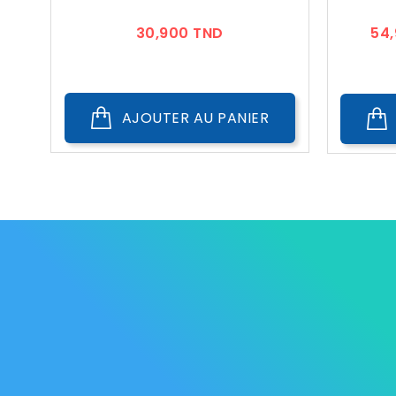
Prix
30,900 TND
54
AJOUTER AU PANIER
Les Marque
Mycare
Av. Habib Bourguiba
Bab
Nos promot
Mateur
7061 Bizerte
Tunisia
Nouveaux p
57 039 000 - 57 039 001