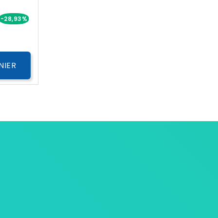
Prix
-28,93%
NIER
ersonnelles