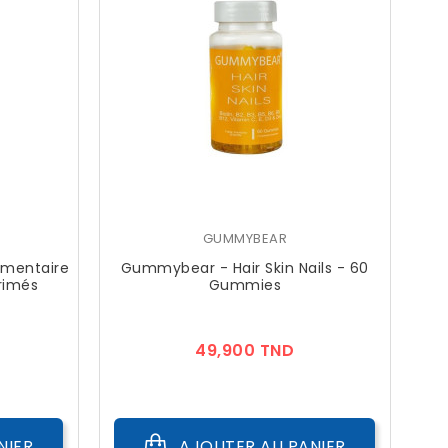
GUMMYBEAR
imentaire
Gummybear - Hair Skin Nails - 60
rimés
Gummies
ix
Prix
49,900 TND
NIER
AJOUTER AU PANIER