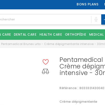
BONS PLANS
N CARE
DENTAL CARE
HEALTH CARE
ORTHOPÉDIE
MEDICAL
Pentamedical Brunex urto - Crème dépigmentante intensive - 30ml
Pentamedical 
Crème dépigm
intensive - 30
Référence :
8033331430040
Crème dépigmentente