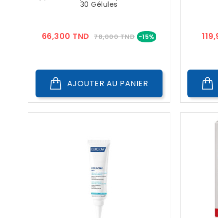
30 Gélules
Prix
Prix
66,300 TND
119
78,000 TND
-15%
??
Public
AJOUTER AU PANIER