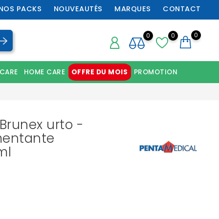
NOS PACKS
NOUVEAUTÉS
MARQUES
CONTACT
0
0
0
 CARE
HOME CARE
OFFRE DU MOIS
PROMOTION
Chaussures orthopédiques professionnelles
Brunex urto -
entante
ml