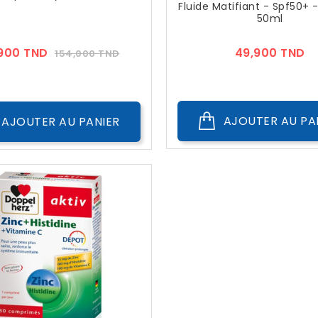
Fluide Matifiant - Spf50+ -
50ml
Prix
Prix
Pr
,900 TND
49,900 TND
154,000 TND
??
Public
AJOUTER AU PA
AJOUTER AU PANIER