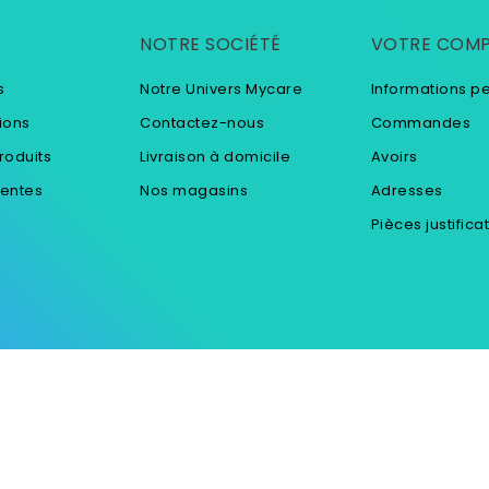
NOTRE SOCIÉTÉ
VOTRE COM
s
Notre Univers Mycare
Informations p
ions
Contactez-nous
Commandes
roduits
Livraison à domicile
Avoirs
ventes
Nos magasins
Adresses
Pièces justifica