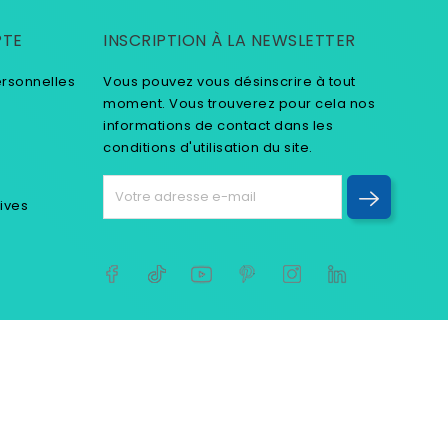
PTE
INSCRIPTION À LA NEWSLETTER
ersonnelles
Vous pouvez vous désinscrire à tout
moment. Vous trouverez pour cela nos
informations de contact dans les
conditions d'utilisation du site.
tives