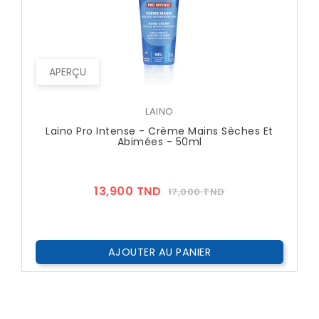
APERÇU
LAINO
Laino Pro Intense - Crème Mains Sèches Et
Abimées - 50ml
Prix
Prix
13,900 TND
17,000 TND
??
Public
AJOUTER AU PANIER