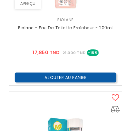
APERÇU
BIOLANE
Biolane - Eau De Toilette Fraîcheur - 200ml
Prix
Prix
17,850 TND
21,000 TND
-15%
??
Public
AJOUTER AU PANIER