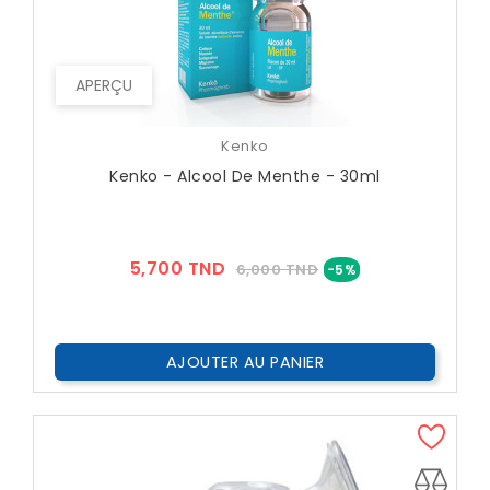
APERÇU
Kenko
Kenko - Alcool De Menthe - 30ml
Prix
Prix
5,700 TND
6,000 TND
-5%
??
Public
AJOUTER AU PANIER