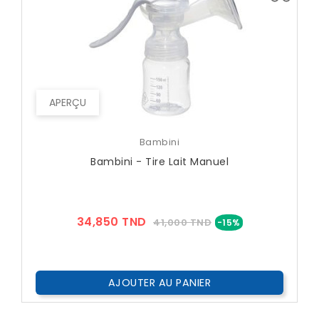
APERÇU
Bambini
Bambini - Tire Lait Manuel
Prix
Prix
34,850 TND
41,000 TND
-15%
??
Public
AJOUTER AU PANIER