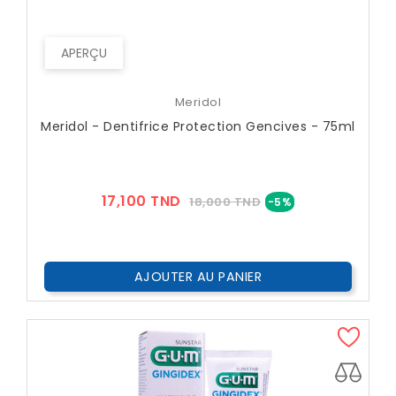
APERÇU
Meridol
Meridol - Dentifrice Protection Gencives - 75ml
Prix
Prix
17,100 TND
18,000 TND
-5%
??
Public
AJOUTER AU PANIER