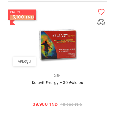
PROMO !
-5,100 TND
APERÇU
XEN
Kelavit Energy - 30 Gélules
Prix
Prix
39,900 TND
45,000 TND
??
Public