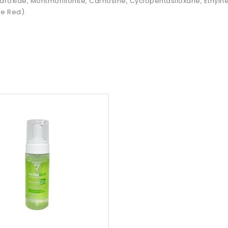
xide, Montmorillonite, Carnosine, Cyclopentasiloxane, Ethylhex
de Red).