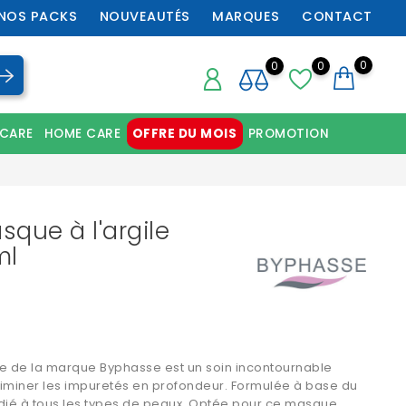
NOS PACKS
NOUVEAUTÉS
MARQUES
CONTACT
0
0
0
 CARE
HOME CARE
OFFRE DU MOIS
PROMOTION
Chaussures orthopédiques professionnelles
que à l'argile
ml
ile de la marque Byphasse est un soin incontournable
éliminer les impuretés en profondeur. Formulée à base du
édié à tous les types de peaux. Optée pour ce masque