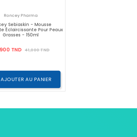
Roncey Pharma
ey Sebiaskin - Mousse
e Éclaircissante Pour Peaux
Grasses - 150ml
Prix
Prix
,900 TND
41,000 TND
??
Public
AJOUTER AU PANIER