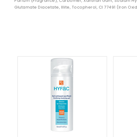
Parfum (Fragrance), Carbomer, Xanthan Gum, Sodium Hydro
Glutamate Diacetate, Illite, Tocopherol, CI 77491 (Iron Oxi