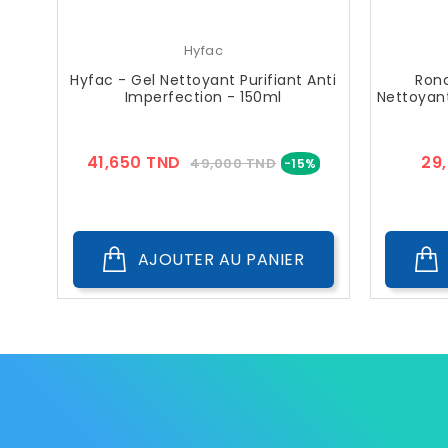
Hyfac
Hyfac - Gel Nettoyant Purifiant Anti
Ronc
Imperfection - 150ml
Nettoyant
Prix
Prix
41,650 TND
29
49,000 TND
-15%
??
Public
AJOUTER AU PANIER