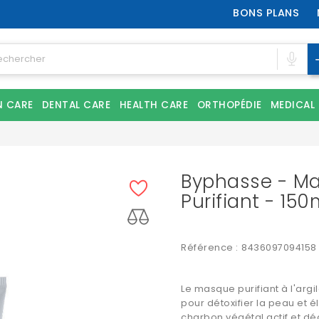
BONS PLANS
N CARE
DENTAL CARE
HEALTH CARE
ORTHOPÉDIE
MEDICAL
Byphasse - Mas
Purifiant - 150
Référence :
8436097094158
Le masque purifiant à l'arg
pour détoxifier la peau et 
charbon végétal actif et d