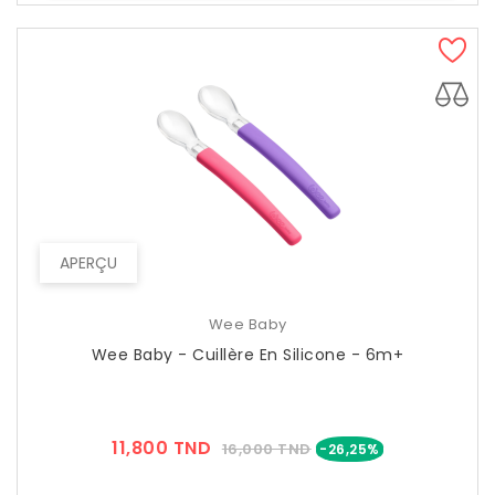
APERÇU
Wee Baby
Wee Baby - Cuillère En Silicone - 6m+
Prix
Prix
11,800 TND
16,000 TND
-26,25%
??
Public