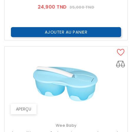
Prix
Prix
24,900 TND
35,000 TND
??
Public
AJOUTER AU PANIER
APERÇU
Wee Baby