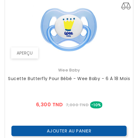
APERÇU
Wee Baby
Sucette Butterfly Pour Bébé - Wee Baby - 6 À 18 Mois
Prix
Prix
6,300 TND
7,000 TND
-10%
??
Public
AJOUTER AU PANIER