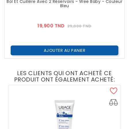
Bol Et Cuillère Avec 2 Réservoirs - Wee Baby - Couleur
Bleu
Prix
Prix
19,900 TND
29,000 TND
??
Public
AJOUTER AU PANIER
LES CLIENTS QUI ONT ACHETÉ CE
PRODUIT ONT ÉGALEMENT ACHETÉ: