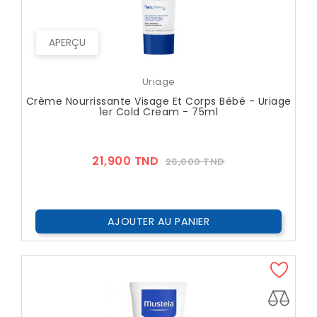
APERÇU
Uriage
Crème Nourrissante Visage Et Corps Bébé - Uriage
1er Cold Cream - 75ml
Prix
Prix
21,900 TND
26,000 TND
??
Public
AJOUTER AU PANIER