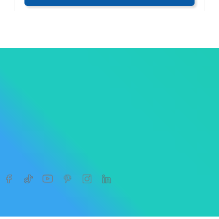




