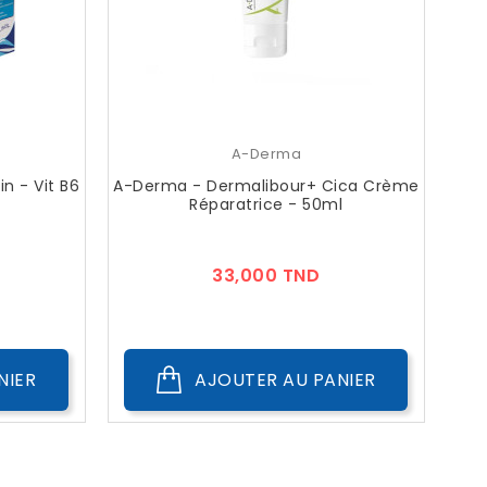
A-Derma
n - Vit B6
A-Derma - Dermalibour+ Cica Crème
Réparatrice - 50ml
ix
Prix
33,000 TND
NIER
AJOUTER AU PANIER