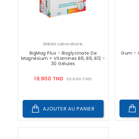
Médis Laboratoire
BigMag Plus - Bisglycinate De
Gum - G
Magnésium + Vitamines B6, B9, B12 -
30 Gélules
Prix
Prix
19,900 TND
23,000 TND
??
Public
AJOUTER AU PANIER