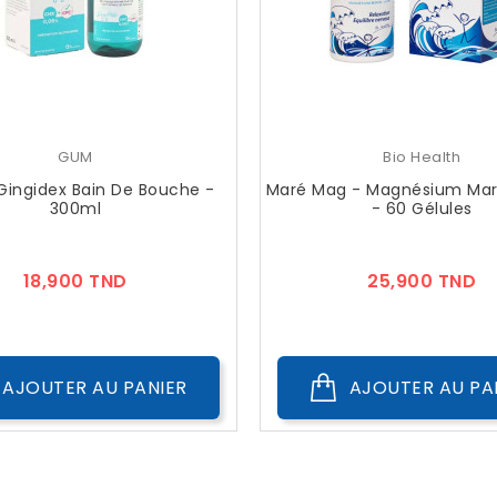
GUM
Bio Health
ingidex Bain De Bouche -
Maré Mag - Magnésium Mari
300ml
- 60 Gélules
Prix
Pr
18,900 TND
25,900 TND
AJOUTER AU PANIER
AJOUTER AU PA