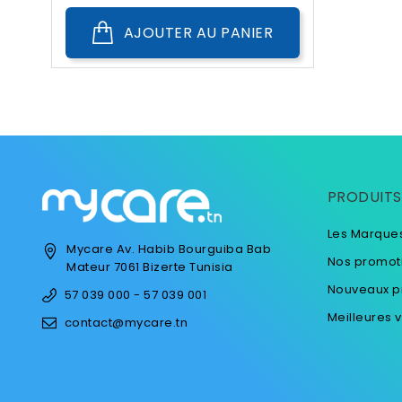
AJOUTER AU PANIER
PRODUITS
Les Marque
Mycare
Av. Habib Bourguiba
Bab
Nos promot
Mateur
7061 Bizerte
Tunisia
Nouveaux p
57 039 000 - 57 039 001
Meilleures 
contact@mycare.tn