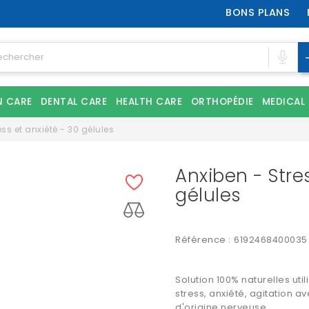
BONS PLANS
N CARE
DENTAL CARE
HEALTH CARE
ORTHOPÉDIE
MEDICAL
ss et anxiété - 30 gélules
Anxiben - Stre
gélules
Référence :
6192468400035
Solution 100% naturelles uti
stress, anxiété, agitation 
d'origine nerveuse.