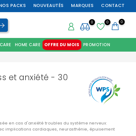
NOS PACKS
NOUVEAUTÉS
MARQUES
CONTACT
0
0
0
 CARE
HOME CARE
OFFRE DU MOIS
PROMOTION
Chaussures orthopédiques professionnelles
ss et anxiété - 30
lisée en cas d'anxiété troubles du système nerveux:
avec implications cardiaques, neurasthénie, épuisement