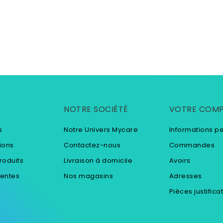
NOTRE SOCIÉTÉ
VOTRE COM
s
Notre Univers Mycare
Informations p
ions
Contactez-nous
Commandes
roduits
Livraison à domicile
Avoirs
ventes
Nos magasins
Adresses
Pièces justifica