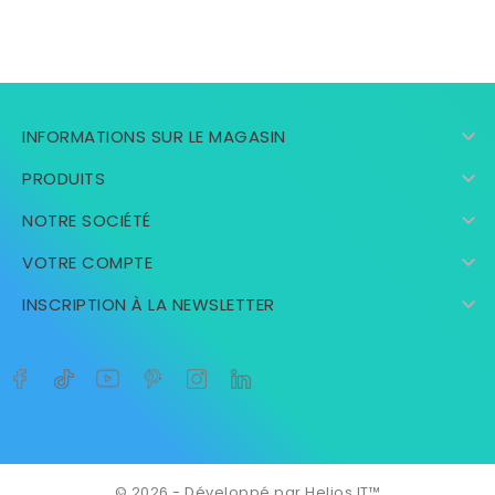

INFORMATIONS SUR LE MAGASIN

PRODUITS

NOTRE SOCIÉTÉ

VOTRE COMPTE

INSCRIPTION À LA NEWSLETTER
© 2026 - Développé par Helios IT™