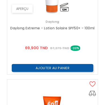
APERÇU
Daylong
Daylong Extreme - Lotion Solaire SPF50+ - 100ml
Prix
Prix
69,900 TND
87,375 TND
-20%
??
Public
AJOUTER AU PANIER