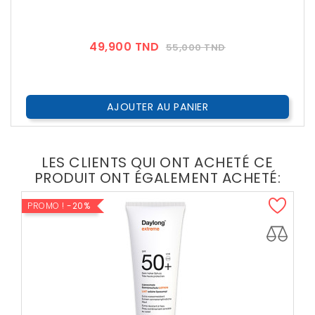
Prix
Prix
49,900 TND
55,000 TND
??
Public
AJOUTER AU PANIER
LES CLIENTS QUI ONT ACHETÉ CE
PRODUIT ONT ÉGALEMENT ACHETÉ:
PROMO !
-20%