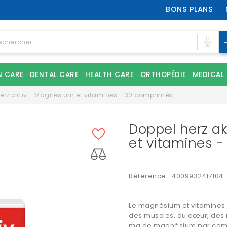
BONS PLANS
N CARE
DENTAL CARE
HEALTH CARE
ORTHOPÉDIE
MEDICAL
erz aktiv - Magnésium et vitamines - 30 comprimés
Doppel herz a
et vitamines 
Référence :
4009932417104
Le
magnésium et vitamines 
des muscles, du cœur, des 
mg de magnésium par com