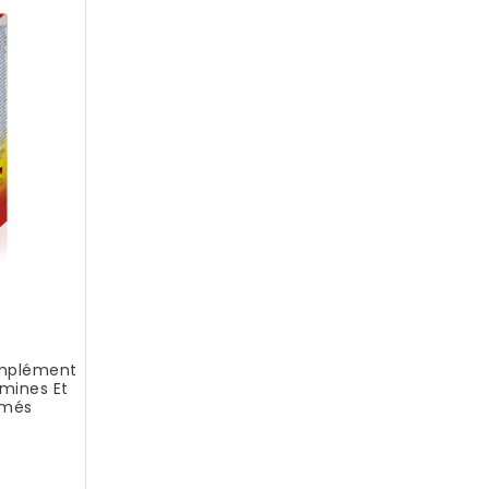
omplément
amines Et
imés
ix