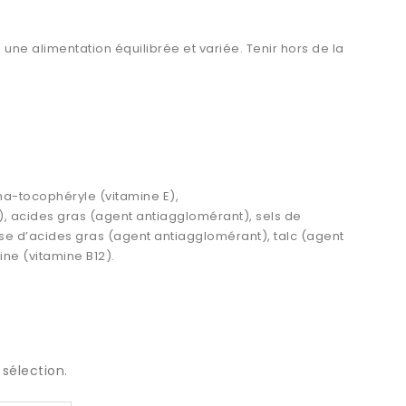
e alimentation équilibrée et variée. Tenir hors de la
ha-tocophéryle (vitamine E),
, acides gras (agent antiagglomérant), sels de
e d’acides gras (agent antiagglomérant), talc (agent
ne (vitamine B12).
sélection.