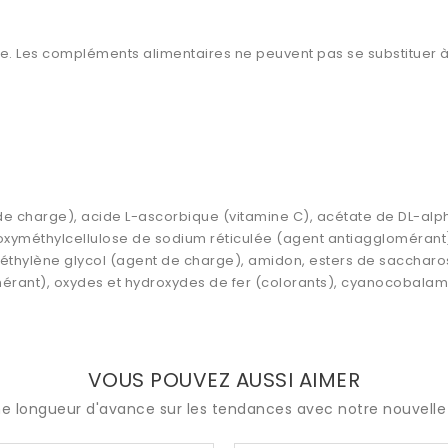
es compléments alimentaires ne peuvent pas se substituer à un
e charge), acide L-ascorbique (vitamine C), acétate de DL-alp
xyméthylcellulose de sodium réticulée (agent antiagglomérant)
thylène glycol (agent de charge), amidon, esters de saccharos
érant), oxydes et hydroxydes de fer (colorants), cyanocobalami
VOUS POUVEZ AUSSI AIMER
e longueur d'avance sur les tendances avec notre nouvelle 