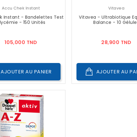
Accu Chek Instant
Vitavea
 Instant - Bandelettes Test
Vitavea - Ultrabiotique Eq
lycémie - 150 Unités
Balance - 10 Gélule
Prix
Pr
105,000 TND
28,900 TND
AJOUTER AU PANIER
AJOUTER AU PA