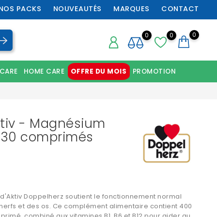
NOS PACKS
NOUVEAUTÉS
MARQUES
CONTACT
0
0
0
 CARE
HOME CARE
OFFRE DU MOIS
PROMOTION
Chaussures orthopédiques professionnelles
ktiv - Magnésium
- 30 comprimés
d'Aktiv Doppelherz
soutient le fonctionnement normal
nerfs et des os. Ce complément alimentaire contient 400
primé, combiné aux
vitamines B1, B6 et B12
pour aider au