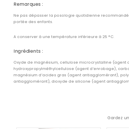
Remarques :
Ne pas dépasser la posologie quotidienne recommandée. L
portée des enfants.
A conserver à une température inférieure à 25 °C.
Ingrédients :
Oxyde de magnésium, cellulose microcrystalline (agent d
hydroxypropylméthylcellulose (agent d’enrobage), carbo
magnésium d’acides gras (agent antiagglomérant), polyé
antiagglomérant), dioxyde de silicone (agent antiagglom
Gardez un