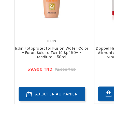
ISDIN
Isdin Fotoprotector Fusion Water Color
Doppel H
- Ecran Solaire Teinté Spf 50+ -
Alimenta
Medium - 50ml
Min
Prix
Prix
59,900 TND
72,000 TND
??
Public
AJOUTER AU PANIER