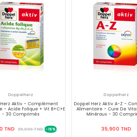
Doppelherz
Doppelherz
 Herz Aktiv - Complément
Doppel Herz Aktiv A-Z - C
e - Acide Folique + Vit B+C+E
Alimentaire - Cure De Vit
- 30 Comprimés
Minéraux - 30 Compr
Prix
Prix
Pr
0 TND
35,900 TND
38,000 TND
-15%
??