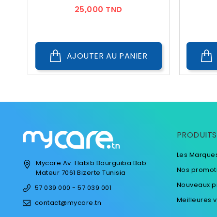
Prix
25,000 TND
AJOUTER AU PANIER
PRODUITS
Les Marque
Mycare
Av. Habib Bourguiba
Bab
Nos promot
Mateur
7061 Bizerte
Tunisia
Nouveaux p
57 039 000 - 57 039 001
Meilleures 
contact@mycare.tn