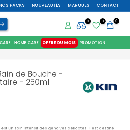
NOS PACKS
NOUVEAUTÉS
MARQUES
CONTACT
0
0
0
 CARE
HOME CARE
OFFRE DU MOIS
PROMOTION
Chaussures orthopédiques professionnelles
 Bain de Bouche -
ntaire - 250ml
e
 est un s
oin intensif des gencives
délicates. Il est destiné