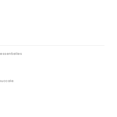
 essentielles
e buccale.