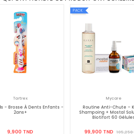
PACK
Tartrex
Mycare
ds - Brosse À Dents Enfants -
Routine Anti-Chute – 
2ans+
Shampoing + Mostal Solu
Biotifort 60 Gélule
Prix
Prix
9,900 TND
99,900 TND
105,250