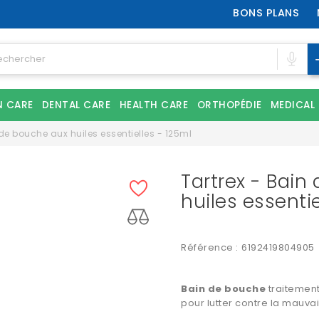
BONS PLANS
N CARE
DENTAL CARE
HEALTH CARE
ORTHOPÉDIE
MEDICAL
 de bouche aux huiles essentielles - 125ml
Tartrex - Bain
huiles essentie
Référence :
6192419804905
Bain de bouche
traitemen
pour lutter contre la mauva