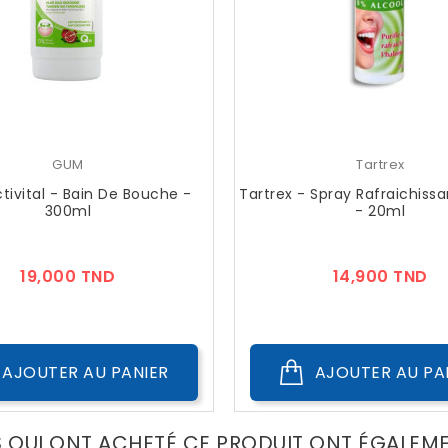
GUM
Tartrex
ivital - Bain De Bouche -
Tartrex - Spray Rafraichissa
300ml
- 20ml
Prix
Pr
19,000 TND
14,900 TND
AJOUTER AU PANIER
AJOUTER AU PA
S QUI ONT ACHETÉ CE PRODUIT ONT ÉGALEM