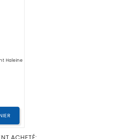
nt Haleine
ix
NIER
ENT ACHETÉ: