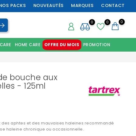
NOS PACKS
NOUVEAUTÉS
MARQUES
CONTACT
0
0
0
 CARE
HOME CARE
OFFRE DU MOIS
PROMOTION
Chaussures orthopédiques professionnelles
 de bouche aux
lles - 125ml
t des aphtes et des mauvaises haleines recommandé
ise haleine chronique ou occasionnelle.