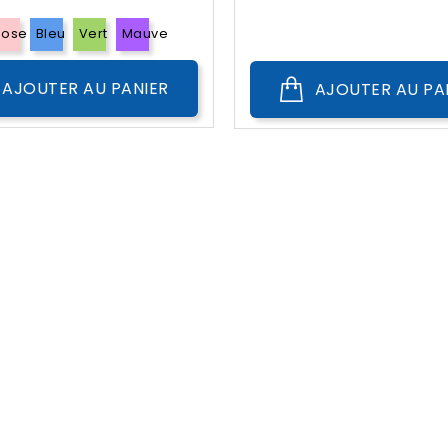
??
Public
Rose
Bleu
Vert
Mauve
AJOUTER AU PANIER
AJOUTER AU PA