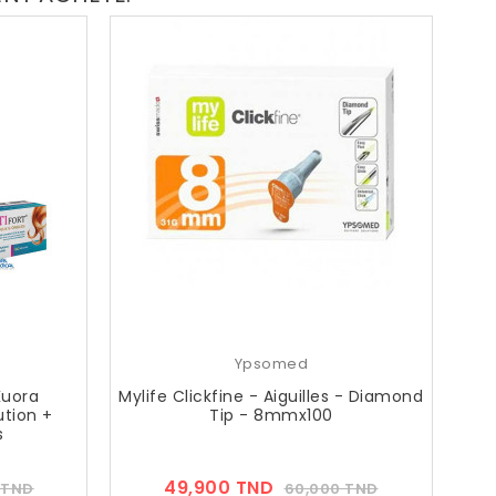
Ypsomed
Kuora
Mylife Clickfine - Aiguilles - Diamond
tion +
Tip - 8mmx100
s
Prix
Prix
Prix
49,900 TND
 TND
60,000 TND