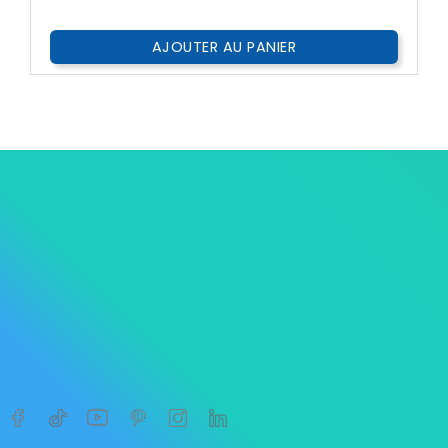
AJOUTER AU PANIER




