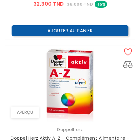
Prix
Prix
32,300 TND
38,000 TND
-15%
??
Public
AJOUTER AU PANIER
APERÇU
Doppelherz
Doppel Herz Aktiv A-Z - Complément Alimentaire -