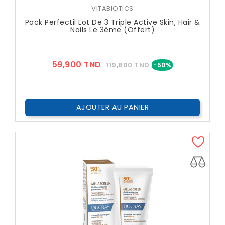
VITABIOTICS
Pack Perfectil Lot De 3 Triple Active Skin, Hair &
Nails Le 3ème (Offert)
Prix
Prix
59,900 TND
119,800 TND
-50%
??
Public
AJOUTER AU PANIER