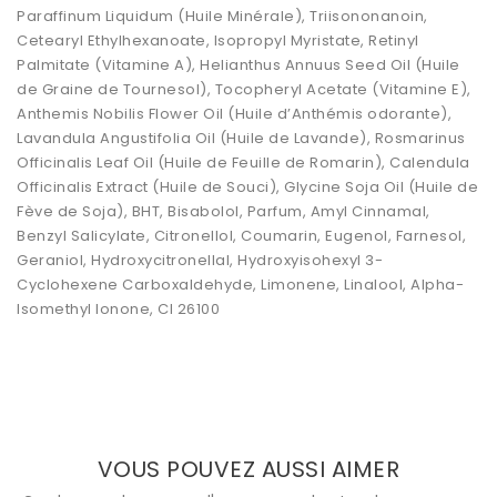
Paraffinum Liquidum (Huile Minérale), Triisononanoin,
Cetearyl Ethylhexanoate, Isopropyl Myristate, Retinyl
Palmitate (Vitamine A), Helianthus Annuus Seed Oil (Huile
de Graine de Tournesol), Tocopheryl Acetate (Vitamine E),
Anthemis Nobilis Flower Oil (Huile d’Anthémis odorante),
Lavandula Angustifolia Oil (Huile de Lavande), Rosmarinus
Officinalis Leaf Oil (Huile de Feuille de Romarin), Calendula
Officinalis Extract (Huile de Souci), Glycine Soja Oil (Huile de
Fève de Soja), BHT, Bisabolol, Parfum, Amyl Cinnamal,
Benzyl Salicylate, Citronellol, Coumarin, Eugenol, Farnesol,
Geraniol, Hydroxycitronellal, Hydroxyisohexyl 3-
Cyclohexene Carboxaldehyde, Limonene, Linalool, Alpha-
Isomethyl Ionone, CI 26100
VOUS POUVEZ AUSSI AIMER