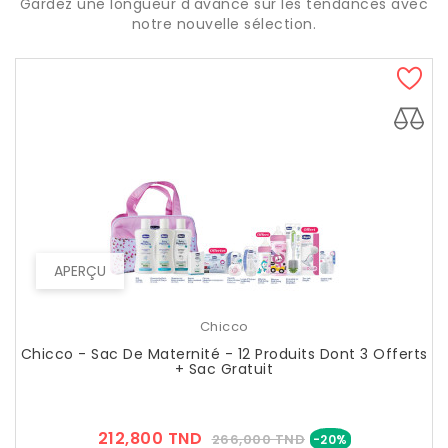
Gardez une longueur d'avance sur les tendances avec
notre nouvelle sélection.
APERÇU
Chicco
Chicco - Sac De Maternité - 12 Produits Dont 3 Offerts
+ Sac Gratuit
Prix
Prix
212,800 TND
266,000 TND
-20%