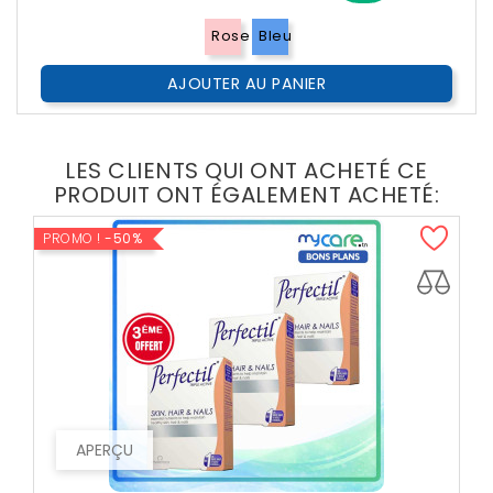
??
Public
Rose
Bleu
AJOUTER AU PANIER
LES CLIENTS QUI ONT ACHETÉ CE
PRODUIT ONT ÉGALEMENT ACHETÉ:
PROMO !
-50%
APERÇU