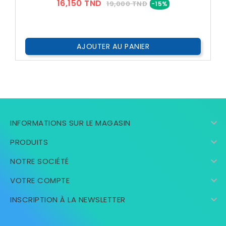
Prix
Prix
16,150 TND
19,000 TND
-15%
??
Public
AJOUTER AU PANIER

INFORMATIONS SUR LE MAGASIN

PRODUITS

NOTRE SOCIÉTÉ

VOTRE COMPTE

INSCRIPTION À LA NEWSLETTER