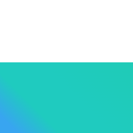




