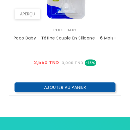
APERÇU
POCO BABY
Poco Baby - Tétine Souple En Silicone - 6 Mois+
Prix
Prix
2,550 TND
3,000 TND
-15%
??
Public
AJOUTER AU PANIER