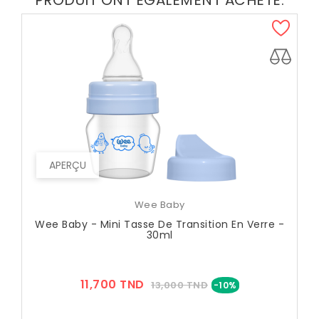
PRODUIT ONT ÉGALEMENT ACHETÉ:
APERÇU
Wee Baby
Wee Baby - Mini Tasse De Transition En Verre -
30ml
Prix
Prix
11,700 TND
13,000 TND
-10%
??
Public