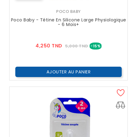
POCO BABY
Poco Baby - Tétine En Silicone Large Physiologique
- 6 Mois+
Prix
Prix
4,250 TND
5,000 TND
-15%
??
Public
AJOUTER AU PANIER