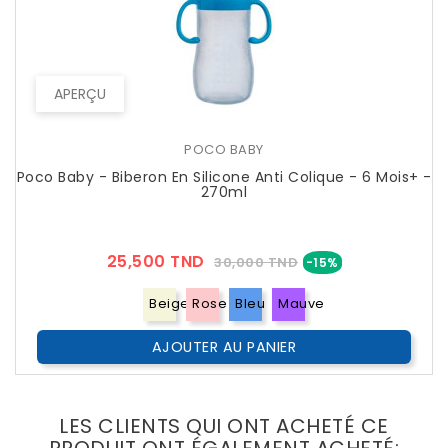
APERÇU
POCO BABY
Poco Baby - Biberon En Silicone Anti Colique - 6 Mois+ -
270ml
Prix
Prix
25,500 TND
30,000 TND
-15%
??
Public
Beige
Rose
Bleu
Mauve
AJOUTER AU PANIER
LES CLIENTS QUI ONT ACHETÉ CE