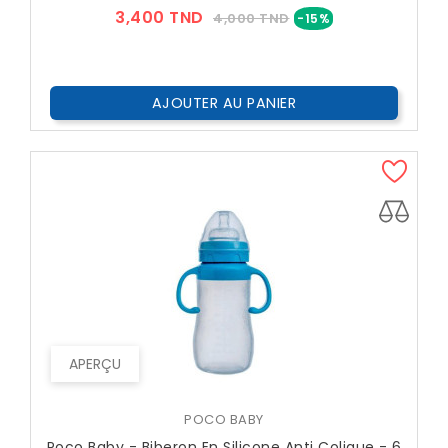
Prix
Prix
3,400 TND
4,000 TND
-15%
??
Public
AJOUTER AU PANIER
APERÇU
POCO BABY
Poco Baby - Biberon En Silicone Anti Colique - 6