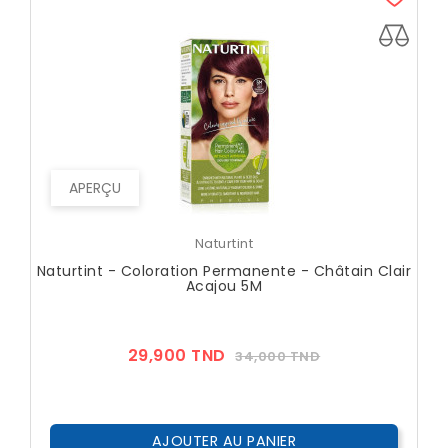
APERÇU
Naturtint
Naturtint - Coloration Permanente - Châtain Clair
Acajou 5M
Prix
Prix
29,900 TND
34,000 TND
??
Public
AJOUTER AU PANIER