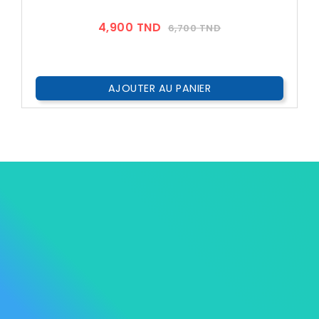
Prix
Prix
4,900 TND
6,700 TND
??
Public
AJOUTER AU PANIER




