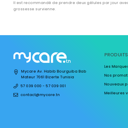
Il est recommandé de prendre deux gélules par jour avec 
grossesse survienne.
PRODUITS
Les Marque
Mycare
Av. Habib Bourguiba
Bab
Nos promot
Mateur
7061 Bizerte
Tunisia
Nouveaux p
57 039 000 - 57 039 001
Meilleures 
contact@mycare.tn