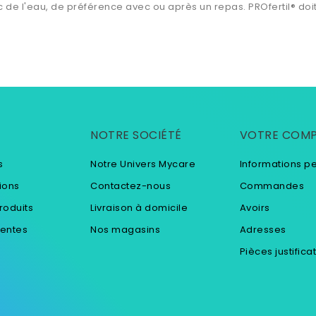
de l'eau, de préférence avec ou après un repas. PROfertil® doit
NOTRE SOCIÉTÉ
VOTRE COM
s
Notre Univers Mycare
Informations p
ions
Contactez-nous
Commandes
roduits
Livraison à domicile
Avoirs
ventes
Nos magasins
Adresses
Pièces justifica