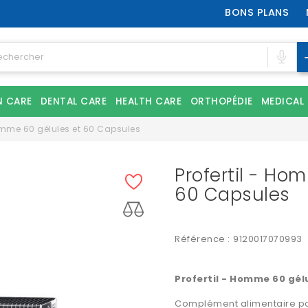
BONS PLANS
N CARE
DENTAL CARE
HEALTH CARE
ORTHOPÉDIE
MEDICAL
Homme 60 gélules et 60 Capsules
Profertil - Ho
60 Capsules
Référence :
9120017070993
Profertil - Homme 60 gél
Complément alimentaire
po