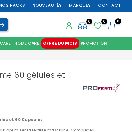
NOS PACKS
NOUVEAUTÉS
MARQUES
CONTACT
0
0
0
 CARE
HOME CARE
OFFRE DU MOIS
PROMOTION
Chaussures orthopédiques professionnelles
mme 60 gélules et
ules et 60 Capsules
ur optimiser la fertilité masculine. Complexes