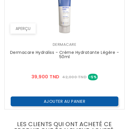
APERÇU
DERMACARE
Dermacare Hydraliss - Crème Hydratante Légère -
50ml
Prix
Prix
39,900 TND
42,000 TND
-5%
??
Public
AJOUTER AU PANIER
LES CLIENTS QUI ONT ACHETÉ CE