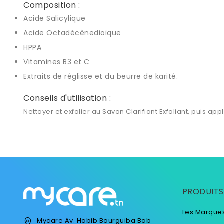
Composition :
Acide Salicylique
Acide Octadécènedioïque
HPPA
Vitamines B3 et C
Extraits de réglisse et du beurre de karité.
Conseils d'utilisation :
Nettoyer et exfolier au Savon Clarifiant Exfoliant, puis a
PRODUITS
Les Marque
Mycare
Av. Habib Bourguiba
Bab