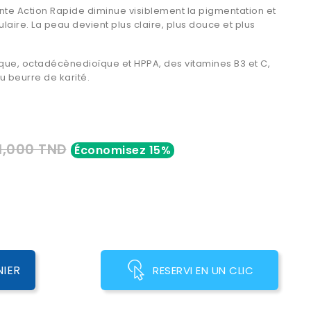
iante Action Rapide diminue visiblement la pigmentation et
ulaire. La peau devient plus claire, plus douce et plus
ique, octadécènedioïque et HPPA, des vitamines B3 et C,
du beurre de karité.
1,000 TND
Économisez 15%
NIER
RESERVI EN UN CLIC