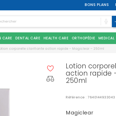
BONS PLANS
N CARE
DENTAL CARE
HEALTH CARE
ORTHOPÉDIE
MEDICAL
otion corporelle clarifiante action rapide – Magiclear – 250ml
Lotion corporel
action rapide 
250ml
Référence :
7640144933043
Magiclear