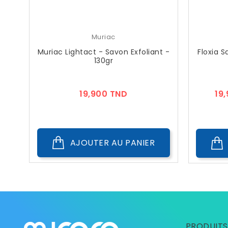
Muriac
Muriac Lightact - Savon Exfoliant -
Floxia S
130gr
Prix
19,900 TND
19
AJOUTER AU PANIER
PRODUITS