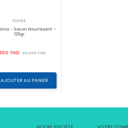
FLOXIA
ativa - Savon Nourrissant -
125gr
Prix
Prix
,900 TND
25,000 TND
??
Public
AJOUTER AU PANIER
NOTRE SOCIÉTÉ
VOTRE COM