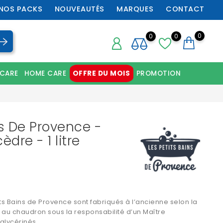
NOS PACKS
NOUVEAUTÉS
MARQUES
CONTACT
0
0
0
 CARE
HOME CARE
OFFRE DU MOIS
PROMOTION
Chaussures orthopédiques professionnelles
ns De Provence -
èdre - 1 litre
ts Bains de Provence sont fabriqués à l’ancienne selon la
 au chaudron sous la responsabilité d’un Maître
glycérinés.