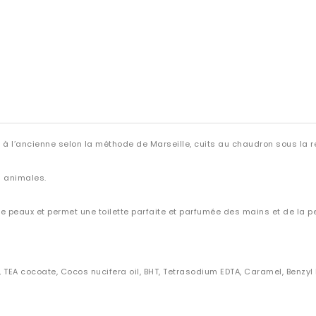
 à l’ancienne selon la méthode de Marseille, cuits au chaudron sous la re
s animales.
de peaux
et permet une toilette parfaite et parfumée des mains et de la p
, TEA cocoate, Cocos nucifera oil, BHT, Tetrasodium EDTA, Caramel, Benzyl