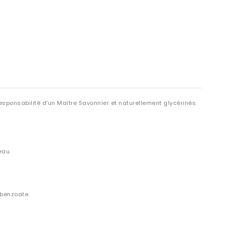
sponsabilité d’un Maître Savonnier et naturellement glycérinés.
eau.
 benzoate.