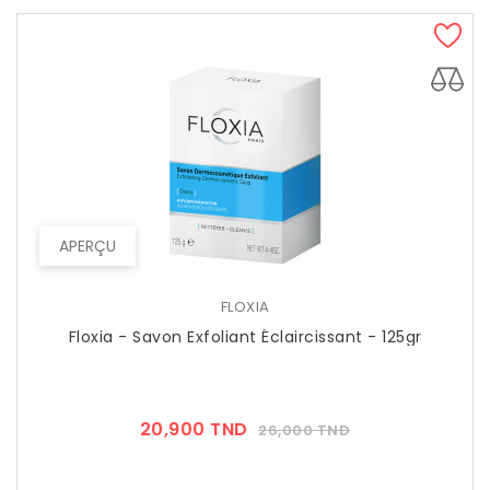
APERÇU
FLOXIA
Floxia - Savon Exfoliant Éclaircissant - 125gr
Prix
Prix
20,900 TND
26,000 TND
??
Public